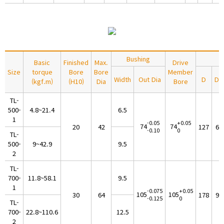
Bushing
Basic
Finished
Max.
Drive
Size
torque
Bore
Bore
Member
Width
Out Dia
D
DH
(kgf.m)
(H10)
Dia
Bore
TL-
500-
4.8~21.4
6.5
1
-0.05
+0.05
74
74
20
42
127
65
-0.10
0
TL-
500-
9~42.9
9.5
2
TL-
700-
11.8~58.1
9.5
1
-0.075
+0.05
105
105
30
64
178
95
-0.125
0
TL-
700-
22.8~110.6
12.5
2