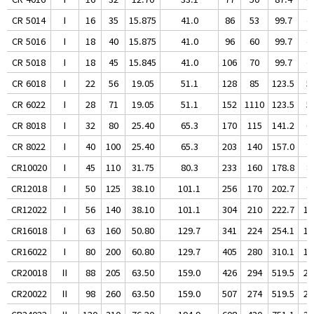
CR 5014
Ⅰ
16
35
15.875
41.0
86
53
99.7
4
CR 5016
Ⅰ
18
40
15.875
41.0
96
60
99.7
4
CR 5018
Ⅰ
18
45
15.845
41.0
106
70
99.7
4
CR 6018
Ⅰ
22
56
19.05
51.1
128
85
123.5
5
CR 6022
Ⅰ
28
71
19.05
51.1
152
1110
123.5
5
CR 8018
Ⅰ
32
80
25.40
65.3
170
115
141.2
6
CR 8022
Ⅰ
40
100
25.40
65.3
203
140
157.0
7
CR10020
Ⅰ
45
110
31.75
80.3
233
160
178.8
8
CR12018
Ⅰ
50
125
38.10
101.1
256
170
202.7
9
CR12022
Ⅰ
56
140
38.10
101.1
304
210
222.7
10
CR16018
Ⅰ
63
160
50.80
129.7
341
224
254.1
11
CR16022
Ⅰ
80
200
60.80
129.7
405
280
310.1
14
CR20018
Ⅱ
88
205
63.50
159.0
426
294
519.5
24
CR20022
Ⅱ
98
260
63.50
159.0
507
274
519.5
24