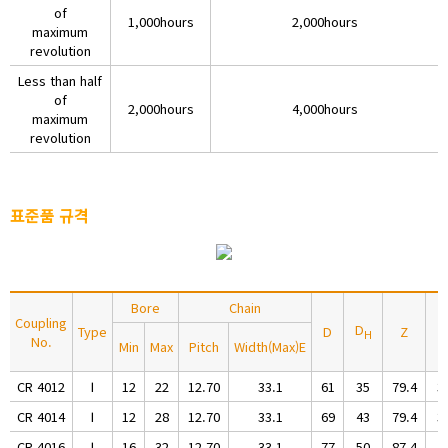
of
1,000hours
2,000hours
maximum
revolution
Less than half
of
2,000hours
4,000hours
maximum
revolution
표준품 규격
Bore
Chain
Coupling
D
Type
D
Z
l
H
No.
Min
Max
Pitch
Width(Max)E
CR 4012
Ⅰ
12
22
12.70
33.1
61
35
79.4
3
CR 4014
Ⅰ
12
28
12.70
33.1
69
43
79.4
3
CR 4016
Ⅰ
16
32
12.70
33.1
77
50
87.4
4