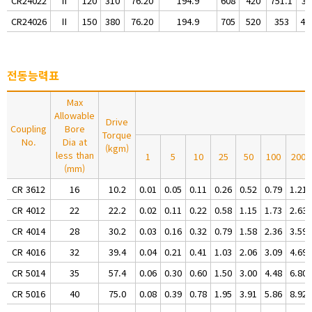
CR24022
Ⅱ
120
310
76.20
194.9
608
420
751.1
35
CR24026
Ⅱ
150
380
76.20
194.9
705
520
353
45
전동능력표
Max
Allowable
Drive
Coupling
Bore
Torque
No.
Dia at
(kgm)
less than
1
5
10
25
50
100
200
(mm)
CR 3612
16
10.2
0.01
0.05
0.11
0.26
0.52
0.79
1.21
CR 4012
22
22.2
0.02
0.11
0.22
0.58
1.15
1.73
2.63
CR 4014
28
30.2
0.03
0.16
0.32
0.79
1.58
2.36
3.59
CR 4016
32
39.4
0.04
0.21
0.41
1.03
2.06
3.09
4.69
CR 5014
35
57.4
0.06
0.30
0.60
1.50
3.00
4.48
6.80
CR 5016
40
75.0
0.08
0.39
0.78
1.95
3.91
5.86
8.92