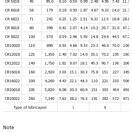
CR 5018
45
95.0
0.10
0.50
0.99
2.48
4.95
7.43
11.3
CR 6018
56
179
0.18
0.93
1.87
4.67
9.33
14.0
21.3
CR 6022
71
242
0.25
1.25
2.51
6.31
12.5
18.8
28.6
CR 8018
80
396
0.41
2.07
4.14
10.3
20.7
31.0
47.2
CR 8022
100
570
0.59
2.96
5.93
14.8
29.6
44.5
67.2
CR10020
110
896
0.93
4.66
9.33
23.3
46.6
70.0
106
CR12018
125
1,350
1.40
7.02
14.0
35.1
70.2
105
160
CR12022
140
1,750
1.81
9.07
18.1
45.3
90.7
136
206
CR16018
160
2,920
3.03
15.1
30.3
75.8
151
227
345
CR16022
200
4,260
4.43
22.1
44.3
110
221
333
506
CR20018
205
5,820
6.06
30.3
60.6
151
303
454
691
CR20022
260
7,340
7.63
38.2
76.3
191
382
572
871
Type of lubricayon
I
II
Note