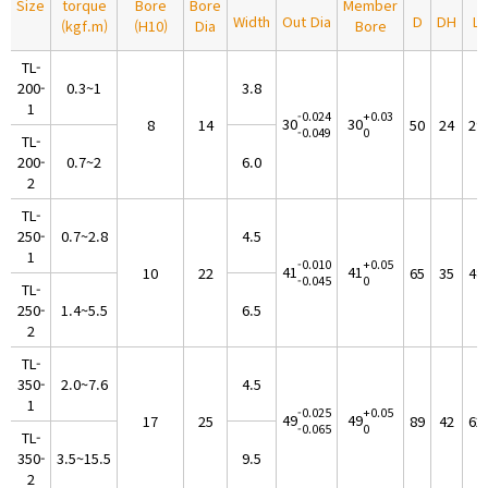
Size
torque
Bore
Bore
Member
Width
Out Dia
D
DH
L
(kgf.m)
(H10)
Dia
Bore
TL-
200-
0.3~1
3.8
1
-0.024
+0.03
30
30
8
14
50
24
29
-0.049
0
TL-
200-
0.7~2
6.0
2
TL-
250-
0.7~2.8
4.5
1
-0.010
+0.05
41
41
10
22
65
35
48
-0.045
0
TL-
250-
1.4~5.5
6.5
2
TL-
350-
2.0~7.6
4.5
1
-0.025
+0.05
49
49
17
25
89
42
62
-0.065
0
TL-
350-
3.5~15.5
9.5
2