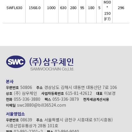
M30
SWFL630
1568.0
1000
630
280
95
180
5
*
296
150
(F7)
본사
50806
경상남도 김해시 대동면 대동산단 7로 106
우편번호
주소
(주) 삼우체인
615-81-42612
이보경
상호
사업자등록번호
대표
055-336-3880
055-336-3879
전화
팩스
전자세금계산서용
swc3880@bill36524.com
이메일
서울영업소
08639
서울특별시 금천구 시흥대로 97(시흥동)
우편번호
주소
시흥산업유통상가 28동 101호
02-891-2201~2
02-894-9040
전화
팩스