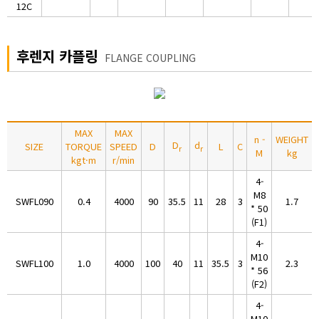
12C
후렌지 카플링
FLANGE COUPLING
MAX
MAX
n -
WEIGHT
D
d
SIZE
TORQUE
SPEED
D
L
C
r
r
M
kg
kgt·m
r/min
4-
M8
SWFL090
0.4
4000
90
35.5
11
28
3
1.7
* 50
(F1)
4-
M10
SWFL100
1.0
4000
100
40
11
35.5
3
2.3
* 56
(F2)
4-
M10