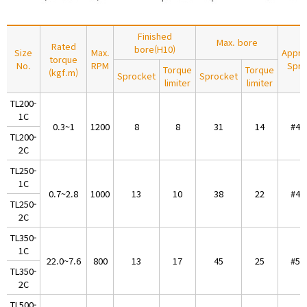
Finished
Max. bore
Rated
bore(H10)
Size
Max.
Appro
torque
No.
RPM
Spro
Torque
Torque
(kgf.m)
Sprocket
Sprocket
limiter
limiter
TL200-
1C
0.3~1
1200
8
8
31
14
#40
TL200-
2C
TL250-
1C
0.7~2.8
1000
13
10
38
22
#40
TL250-
2C
TL350-
1C
22.0~7.6
800
13
17
45
25
#50
TL350-
2C
TL500-