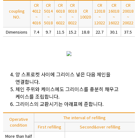
CR
CR
CR
CR
CR
CR
CR
coupling
4012
5014
6018
8018
CR
12018
16018
20018
NO.
~
~
~
~
10020
~
~
~
4016
5018
6022
8022
12022
16022
20022
Dimensions
7.4
9.7
11.5
15.2
18.8
22.7
30.1
37.5
양 스프로켓 사이에 그리이스 넣은 다음 체인을
연결합니다.
체인 주위와 케이스에도 그리이스를 충분히 채우고
케이스를 조립합니다.
그리이스의 교환시기는 아래표에 준합니다.
The interval of refilling
Operative
condition
First refilling
Second&over refilling
More than half