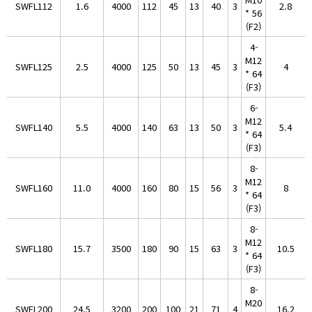
SWFL112
1.6
4000
112
45
13
40
3
2.8
* 56
(F2)
4-
M12
SWFL125
2.5
4000
125
50
13
45
3
4
* 64
(F3)
6-
M12
SWFL140
5.5
4000
140
63
13
50
3
5.4
* 64
(F3)
8-
M12
SWFL160
11.0
4000
160
80
15
56
3
8
* 64
(F3)
8-
M12
SWFL180
15.7
3500
180
90
15
63
3
10.5
* 64
(F3)
8-
M20
SWFL200
24.5
3200
200
100
21
71
4
16.2