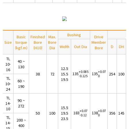
Bushing
Basic
Finished
Max.
Drive
Size
torque
Bore
Bore
Member
Width
Out Dia
D
DH
(kgf.m)
(H10)
Dia
Bore
TL
40 ~
10-
130
12.5
16
+0.085
+0.07
135
135
38
72
15.5
254
100
-0.125
0
TL
19.5
60 ~
10-
190
24
TL
90 ~
14-
272
15.5
10
+0.07
+0.07
183
138
50
100
19.5
356
145
-0.12
0
TL
23.5
200 ~
14-
400
15