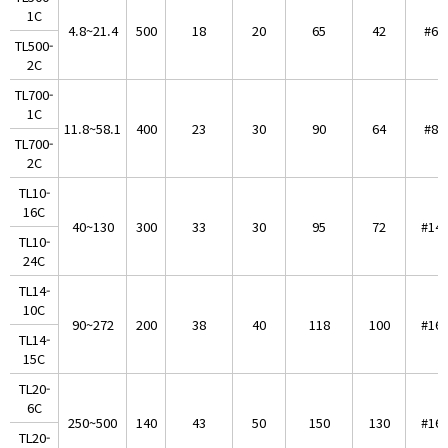
1C
4.8~21.4
500
18
20
65
42
#60
TL500-
2C
TL700-
1C
11.8~58.1
400
23
30
90
64
#80
TL700-
2C
TL10-
16C
40~130
300
33
30
95
72
#140
TL10-
24C
TL14-
10C
90~272
200
38
40
118
100
#160
TL14-
15C
TL20-
6C
250~500
140
43
50
150
130
#160
TL20-