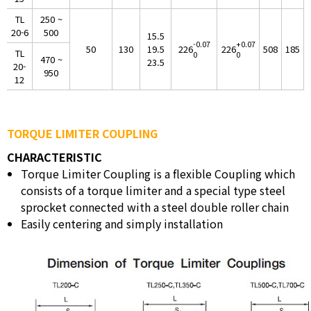
TL
250 ~
20-6
500
15.5
-0.07
+0.07
226
226
50
130
19.5
508
185
TL
0
0
470 ~
23.5
20-
950
12
TORQUE LIMITER COUPLING
CHARACTERISTIC
Torque Limiter Coupling is a flexible Coupling which
consists of a torque limiter and a special type steel
sprocket connected with a steel double roller chain
Easily centering and simply installation