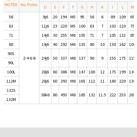
MOTER
No.Poles
D
E
F
f
G
H
K
I
L
M
56
9j6
20
194
M5
95
56
6
89
109
65
63
11j6
23
220
M5
100
63
7
103
120
75
71
14j6
30
255
M6
105
71
7
105
132
85
80
19j6
40
292
M6
135
80
10
130
162
100
90S
2-4-6-8
24j6
50
337
M8
137
90
9
155
175
115
90L
100L
28j6
60
386
M8
147
100
12
175
199
130
112M
28j6
60
393
M8
165
112
11
180
220
130
132S
38k6
80
493
M8
185
132
11.5
222
253
265
132M