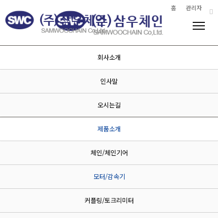
홈
관리자
회사소개
인사말
기술적 우위와 완벽한 품질관리
SAMWOOCHAIN CO.,LTD.
오시는길
제품소개
체인/체인기어
모터(Motor) / 감속기(NMRV)
모터/감속기
Home
> 제품소개
커플링/토크리미터
본문