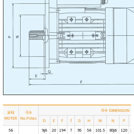
치수 DIMENSION
모터
극수
MOTER
No.Poles
D
E
F
f
G
H
M
N
P
56
9j6
20
194
7
95
56
101.5
80j6
120
2.