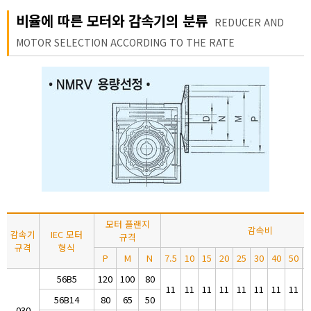
비율에 따른 모터와 감속기의 분류
REDUCER AND
MOTOR SELECTION ACCORDING TO THE RATE
모터 플랜지
감속비
감속기
IEC 모터
규격
규격
형식
P
M
N
7.5
10
15
20
25
30
40
50
6
56B5
120
100
80
11
11
11
11
11
11
11
11
1
56B14
80
65
50
030