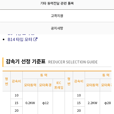
기타 동력전달 관련 품목
모터(Motor) / 감속기(NMRV)
고객지원
감속기 선정 기준표
비유에 따른 모터와 감속기의 분류
공지사항
B5 타입 모터
B14 타입 모터
감속기 선정 기준표
REDUCER SELECTION GUIDE
동 력
동 력
형
형
감속비
감속비
IEC
번
번
모터동력
모터축경
모터동력
모터축경
프레임
10
10
15
0.2KW
φ12
15
2.2KW
φ28
20
20